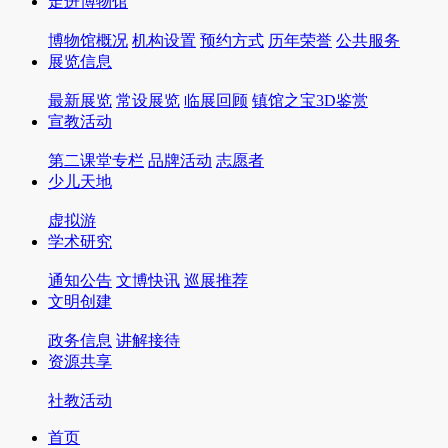
走进博物馆
博物馆概况
机构设置
预约方式
历年荣誉
公共服务
展览信息
最新展览
常设展览
临展回顾
镇馆之宝3D鉴赏
宣教活动
第二课堂专栏
品牌活动
志愿者
少儿天地
虚拟游
学术研究
通知公告
文博快讯
巡展推荐
文明创建
政务信息
讲解接待
资源共享
社教活动
首页