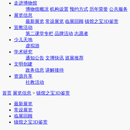
走进博物馆
博物馆概况
机构设置
预约方式
历年荣誉
公共服务
展览信息
最新展览
常设展览
临展回顾
镇馆之宝3D鉴赏
宣教活动
第二课堂专栏
品牌活动
志愿者
少儿天地
虚拟游
学术研究
通知公告
文博快讯
巡展推荐
文明创建
政务信息
讲解接待
资源共享
社教活动
首页
展览信息
>
镇馆之宝3D鉴赏
最新展览
常设展览
临展回顾
镇馆之宝3D鉴赏